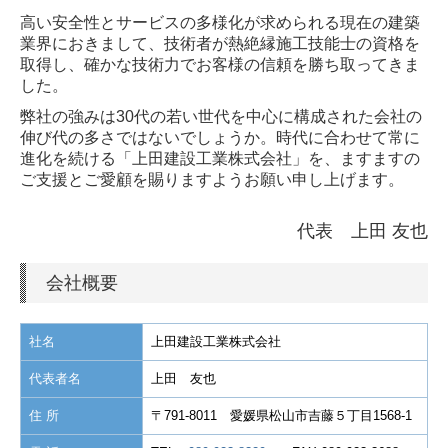
高い安全性とサービスの多様化が求められる現在の建築
現場発泡ウレタン
業界におきまして、技術者が熱絶縁施工技能士の資格を
取得し、確かな技術力でお客様の信頼を勝ち取ってきま
MOCOフォーム
した。
セラミライトエコＧ
弊社の強みは
30
代の若い世代を中心に
構成された会社の
伸び代の多さではないでしょうか。時代に合わせて常に
グラスウール
進化を続ける
「上田建設工業株式会社」を、ますますの
ご支援とご愛顧を賜りますようお願い申し上げます。
ミラフォーム
代表
上田 友也
施工経歴
会社概要
社名
上田建設工業株式会社
代表者名
上田 友也
住 所
〒791-8011 愛媛県松山市吉藤５丁目1568-1