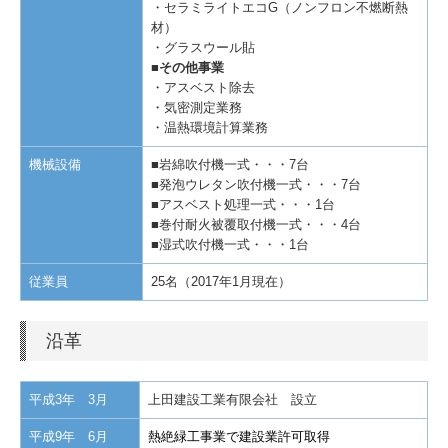
・セラミライトエコG（ノンフロン不燃断熱
材）
・グラスウール貼
■その他事業
・アスベスト除去
・気密測定業務
・温熱環境計算業務
機械設備
■岩綿吹付機一式・・・7台
■発泡ウレタン吹付機一式・・・7台
■アスベスト処理一式・・・1台
■巻付耐火被覆取付機一式・・・4台
■湿式吹付機一式・・・1台
従業員
25名（2017年1月現在）
沿革
平成3年 3月
上田建設工業有限会社 設立
平成9年 6月
熱絶緑工事業で建設業許可取得