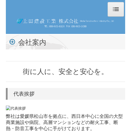
ホーム
会社案内
会社案内
採用情報
耐火被覆工事
街に人に、安全と安心を。
吹付けロックウール-
巻き付け耐火被覆材（マキベエ）
代表挨拶
耐火被覆板
耐火塗料
弊社は愛媛県松山市を拠点に、西日本中心に全国の大型
商業施設や病院、高層マンションなどの耐火工事、断
断熱・防音工事
熱・防音工事を中心に手がけております。