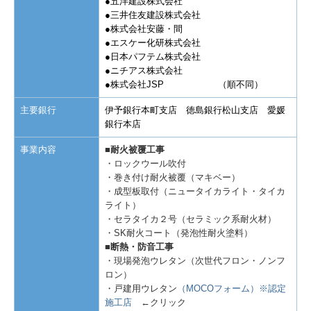
●五洋建設株式会社
●三井住友建設株式会社
●株式会社安藤・間
●エスケー化研株式会社
●日本パフテム株式会社
●ニチアス株式会社
●株式会社JSP （順不同）
主要銀行
伊予銀行本町支店 徳島銀行松山支店 愛媛
銀行本店
事業内容
■耐火被覆工事
・ロックウール吹付
・巻き付け耐火被覆（マキベー）
・成型板取付（ニュータイカライト・タイカ
ライト）
・セラタイカ２号（セラミック系耐火材）
・SK耐火コート（発泡性耐火塗料）
■断熱・防音工事
・現場発泡ウレタン（次世代フロン・ノンフ
ロン）
・戸建用ウレタン
（MOCOフォーム）※認定
施工店
←クリック