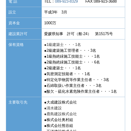
電 話
TEL：
089-923-8329
FAX:089-923-3688
設立
平成3年 3月
資本金
1000万
建設業許可
愛媛県知事 許可（般-24） 第15175号
保有資格
●1級建築士・・・1名
●2級建築施工管理者・・・3名
●1級熱絶緑施工技能士・・・1名
●2
級熱絶緑施工技能士・・・6名
●2級建築士・・・1名
●気密測定技能者・・・1名
●特定化学物質等作業主任者・・・3名
●石綿取扱い作業主任者・・・3名
●酸欠・硫化水素危険作業主任者・・・1名
主要取引先
●大成建設株式会社
●清水建設
●鹿島建設株式会社
●株式会社奥村組
●株式会社熊谷組